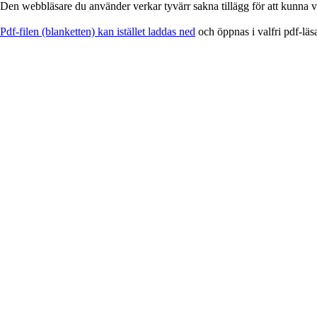
Den webbläsare du använder verkar tyvärr sakna tillägg för att kunna vi
EService
Pdf-filen (blanketten) kan istället laddas ned
och öppnas i valfri pdf-läs
-
Blankett
för
utskrift