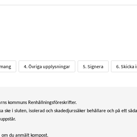
emang
4. Övriga upplysningar
5. Signera
6. Skicka 
rns kommuns Renhållningsföreskrifter.
 ske i sluten, isolerad och skadedjurssäker behållare och på ett sådan
uppstår.
rl om du anmält kompost.