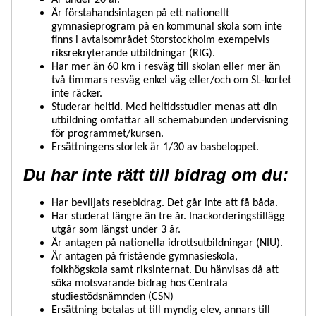
Är förstahandsintagen på ett nationellt
gymnasieprogram på en kommunal skola som inte
finns i avtalsområdet Storstockholm exempelvis
riksrekryterande utbildningar (RIG).
Har mer än 60 km i resväg till skolan eller mer än
två timmars resväg enkel väg eller/och om SL-kortet
inte räcker.
Studerar heltid. Med heltidsstudier menas att din
utbildning omfattar all schemabunden undervisning
för programmet/kursen.
Ersättningens storlek är 1/30 av basbeloppet.
Du har inte rätt till bidrag om du:
Har beviljats resebidrag. Det går inte att få båda.
Har studerat längre än tre år. Inackorderingstillägg
utgår som längst under 3 år.
Är antagen på nationella idrottsutbildningar (NIU).
Är antagen på fristående gymnasieskola,
folkhögskola samt riksinternat. Du hänvisas då att
söka motsvarande bidrag hos Centrala
studiestödsnämnden (CSN)
Ersättning betalas ut till myndig elev, annars till