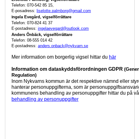
Telefon: 070-542 85 15,
E-posadress:
liselotte.palmborg@gmail.com
ngela Evegård, vigselförrättare
I
Telefon: 070-824 41 37
E-postadress:
ingelaevegard@outlook.com
Anders Önbäck, vigselförrättare
Telefon: 08-555 014 42
E-postadress:
anders.onback@nykvarn.se
Mer information om borgerlig vigsel
hittar du
här
Information om dataskyddsförordningen GDPR
(Genera
Regulation)
Inom Nykvarns kommun är det respektive nämnd eller styr
hanterar personuppgifterna, som är personuppgiftsansvari
kommunens behandling av personuppgifter hittar du på v
behandling av personuppgifter