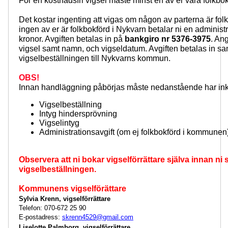
För en kostnadsfri vigsel måste minst en av er vara folkbok
Det kostar ingenting att vigas om någon av parterna är fo
ingen av er är folkbokförd i Nykvarn betalar ni en administ
kronor. Avgiften betalas in på
bankgiro nr 5376-3975
. An
vigsel samt namn, och vigseldatum. Avgiften betalas in sam
vigselbeställningen till Nykvarns kommun.
OBS!
Innan handläggning påbörjas måste nedanstående har inko
Vigselbeställning
Intyg hindersprövning
Vigselintyg
Administrationsavgift (om ej folkbokförd i kommunen
Observera att ni bokar vigselförrättare själva innan ni 
vigselbeställningen.
Kommunens vigselförättare
Sylvia Krenn, vigselförrättare
Telefon: 070-672 25 90
E-postadress:
skrenn4529@gmail.com
Liselotte Palmborg, vigselförrättare