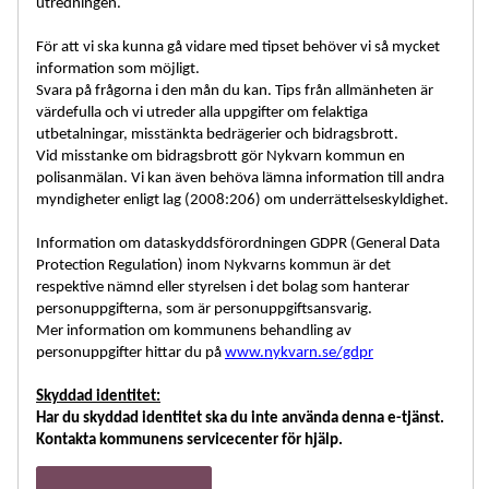
utredningen.
För att vi ska kunna gå vidare med tipset behöver vi så mycket
information som möjligt.
Svara på frågorna i den mån du kan. Tips från allmänheten är
värdefulla och vi utreder alla uppgifter om felaktiga
utbetalningar, misstänkta bedrägerier och bidragsbrott.
Vid misstanke om bidragsbrott gör Nykvarn kommun en
polisanmälan. Vi kan även behöva lämna information till andra
myndigheter enligt lag (2008:206) om underrättelseskyldighet.
Information om dataskyddsförordningen GDPR (General Data
Protection Regulation) inom Nykvarns kommun är det
respektive nämnd eller styrelsen i det bolag som hanterar
personuppgifterna, som är personuppgiftsansvarig.
Mer information om kommunens behandling av
personuppgifter hittar du på
www.nykvarn.se/gdpr
Skyddad identitet:
Har du skyddad identitet ska du inte använda denna e-tjänst.
Kontakta kommunens servicecenter för hjälp.